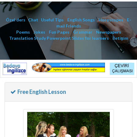
Özel ders
Chat
Useful Tips
English Songs
Horoscopes
E-
mail Friends
Poems
Jokes
Fun Pages
Grammar
Newspapers
Translation Study
Powerpoint Slides for learners
İletişim
Free English Lesson