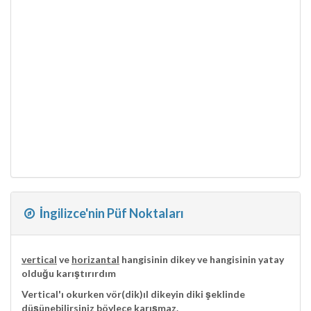
İngilizce'nin Püf Noktaları
vertical
ve
horizantal
hangisinin dikey ve hangisinin yatay
olduğu karıştırırdım
Vertical
'ı okurken vör(
dik
)ıl dikeyin diki şeklinde
düşünebilirsiniz böylece karışmaz.