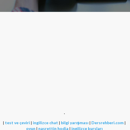
|
test ve çeviri
|
ingilizce chat
|
bilgi yarışması
|
Dersrehberi.com
|
oyun
|
nasrettin hodja
|
ingilizce kursları