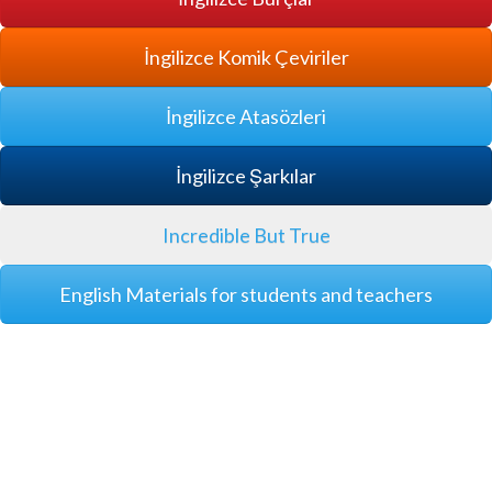
İngilizce Komik Çeviriler
İngilizce Atasözleri
İngilizce Şarkılar
Incredible But True
English Materials for students and teachers