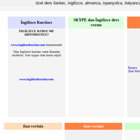
özel ders ilanları, ingilizce, almanca, ispanyolca, italyanca
SKYPE dan İngilizce ders
İngilizce Kursları
verme
İNGİLİZCE KURSU MU
ARIYORSUNUZ?
www.ingilizcekurslar.com
hizmetinizde
Tüm İngilizce kursları veren firmaları
inceleyin. Size uygun olan kursu seçin!
Buraya
(İlan Mu
www.ingilizcekurslar.com
ilan veriniz
ilan veriniz