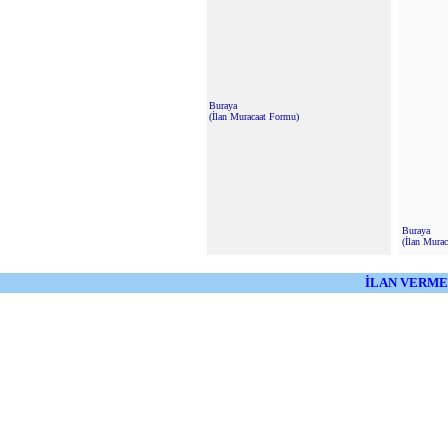
Buraya
(İlan Muracaat Formu)
Buraya
(İlan Mura
İLAN VERME